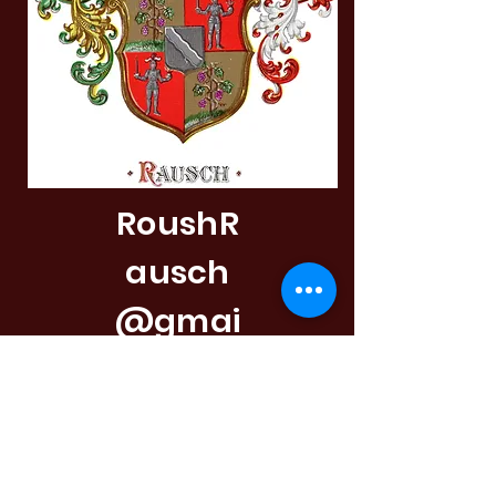
RoushR
ausch
@gmai
l.com
Roush (Rausch) &
Allied Families